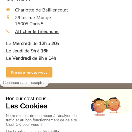
Charlotte de Bailliencourt
29 bis rue Monge
75005
Paris 5
Afficher le téléphone
Le
Mercredi
de
12h
à
20h
Le
Jeudi
de
9h
à
16h
Le
Vendredi
de
9h
à
14h
Prendre rendez-vous
©2018 Charlotte de Bailliencourt - Psychologue
clinicienne Paris 5
Plan du site
Mentions légales
Création et référencement du site par Simplébo